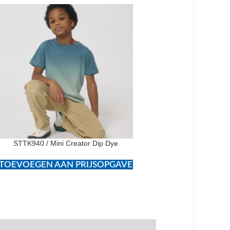
SOLD
OUT
STTK940 / Mini Creator Dip Dye
STTW032 / Stella E
TOEVOEGEN AAN PRIJSOPGAVE
TOEVOEGEN AAN PR