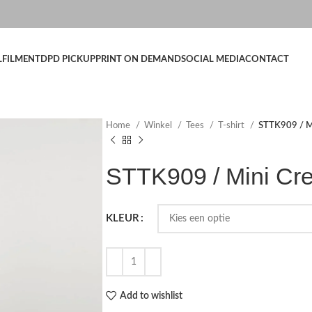
LFILMENT
DPD PICKUP
PRINT ON DEMAND
SOCIAL MEDIA
CONTACT
Home
Winkel
Tees
T-shirt
STTK909 / Mi
STTK909 / Mini Cre
KLEUR
Add to wishlist