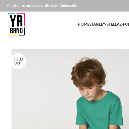
Check onze socials voor alle laatste informatie
HOME
STANLEY/STELLA
E-FU
SOLD
OUT