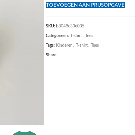
TOEVOEGEN AAN PRIJSOPGAVE
SKU:
b8049c33e035
Categorieën:
T-shirt
,
Tees
Tags:
Kinderen
,
T-shirt
,
Tees
Share: