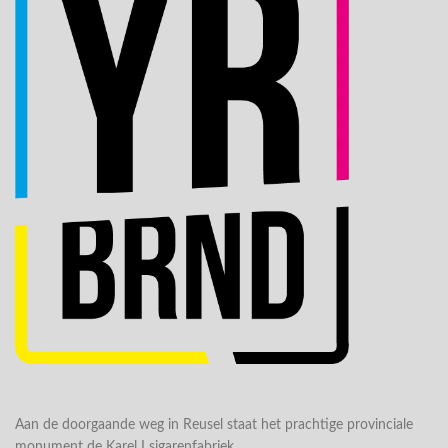
Aan de doorgaande weg in Reusel staat het prachtige provinciale
monument de Karel I sigarenfabriek.