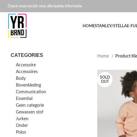
Check onze socials voor alle laatste informatie
HOME
STANLEY/STELLA
E-FU
CATEGORIES
Home
Product Kl
Accessoire
Accessoires
SOLD
Body
OUT
Bovenkleding
Communication
Essential
Geen categorie
Gewassen stof
Jurken
Onder
Polos