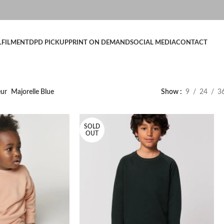
LFILMENT
DPD PICKUP
PRINT ON DEMAND
SOCIAL MEDIA
CONTACT
eur
Majorelle Blue
Show
9
24
3
SOLD
OUT