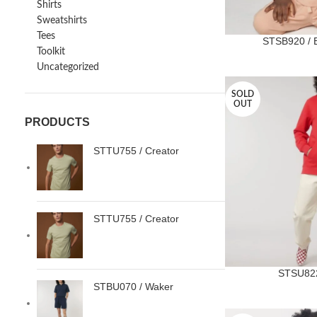
Shirts
Sweatshirts
Tees
STSB920 / 
Toolkit
Uncategorized
SOLD
OUT
PRODUCTS
STTU755 / Creator
STTU755 / Creator
STSU822
STBU070 / Waker