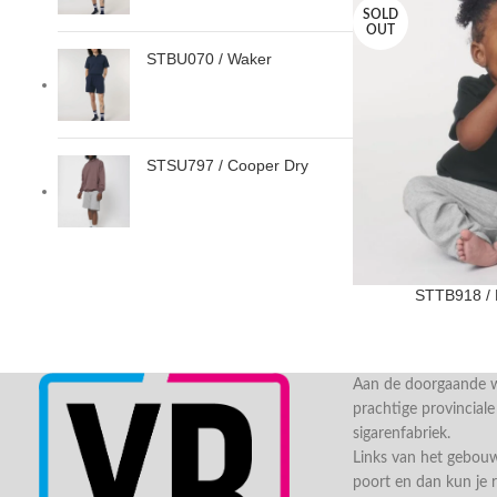
SOLD
OUT
STBU070 / Waker
STSU797 / Cooper Dry
STTB918 / 
Aan de doorgaande we
prachtige provincial
sigarenfabriek.
Links van het gebou
poort en dan kun je 