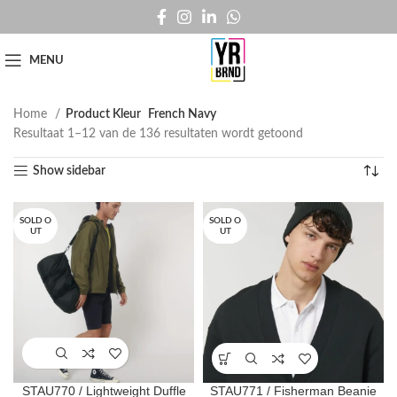
MENU
Home
Product Kleur
French Navy
Resultaat 1–12 van de 136 resultaten wordt getoond
Show sidebar
SOLD O
SOLD O
UT
UT
STAU770 / Lightweight Duffle
STAU771 / Fisherman Beanie