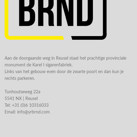
Aan de doorgaande weg in Reusel staat het prachtige provinciale
monument de Karel I sigarenfabriek.
Links van het gebouw even door de zwarte poort en dan kun je
rechts parkeren.
Tunhoutseweg 22a
5541 NX | Reusel
Tel: +31 (0)6 10316033
Email:
info@yrbrnd.com