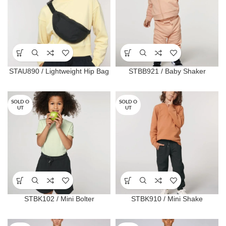
STAU890 / Lightweight Hip Bag
STBB921 / Baby Shaker
SOLD O
SOLD O
UT
UT
STBK102 / Mini Bolter
STBK910 / Mini Shake