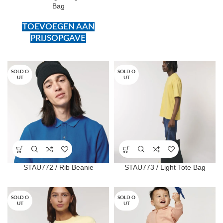
Bag
TOEVOEGEN AAN
PRIJSOPGAVE
SOLD O
SOLD O
UT
UT
STAU772 / Rib Beanie
STAU773 / Light Tote Bag
SOLD O
SOLD O
UT
UT