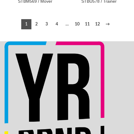
STBM569 / Mover
STBU578 / Trainer
1
2
3
4
…
10
11
12
→