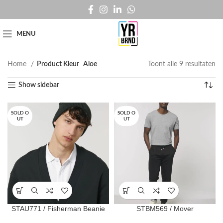
MENU
Home
Product Kleur
Aloe
Toont alle 9 resultaten
Show sidebar
SOLD O
SOLD O
UT
UT
STAU771 / Fisherman Beanie
STBM569 / Mover