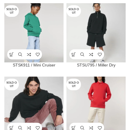
SOLD O
SOLD O
UT
UT
STSK911 / Mini Cruiser
STSU795 / Miller Dry
SOLD O
SOLD O
UT
UT