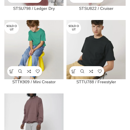
STSU798 / Ledger Dry
STSU822 / Cruiser
SOLD O
SOLD O
UT
UT
STTK909 / Mini Creator
STTU788 / Freestyler