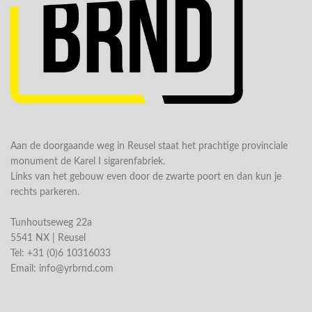
Aan de doorgaande weg in Reusel staat het prachtige provinciale
monument de Karel I sigarenfabriek.
Links van het gebouw even door de zwarte poort en dan kun je
rechts parkeren.
Tunhoutseweg 22a
5541 NX | Reusel
Tel: +31 (0)6 10316033
Email:
info@yrbrnd.com