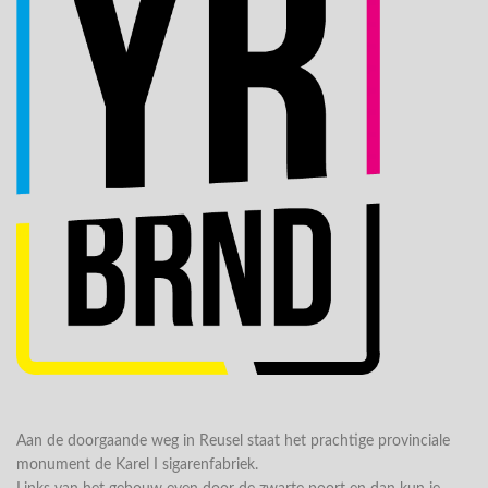
Aan de doorgaande weg in Reusel staat het prachtige provinciale
monument de Karel I sigarenfabriek.