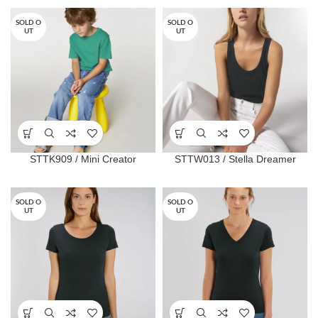
SOLD O
SOLD O
UT
UT
STTK909 / Mini Creator
STTW013 / Stella Dreamer
SOLD O
SOLD O
UT
UT