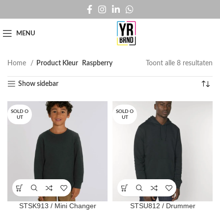
MENU
Home
Product Kleur
Raspberry
Toont alle 8 resultaten
Show sidebar
SOLD O
SOLD O
UT
UT
STSK913 / Mini Changer
STSU812 / Drummer