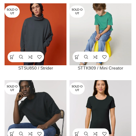
SOLD O
SOLD O
UT
UT
STSU850 / Strider
STTK909 / Mini Creator
SOLD O
SOLD O
UT
UT