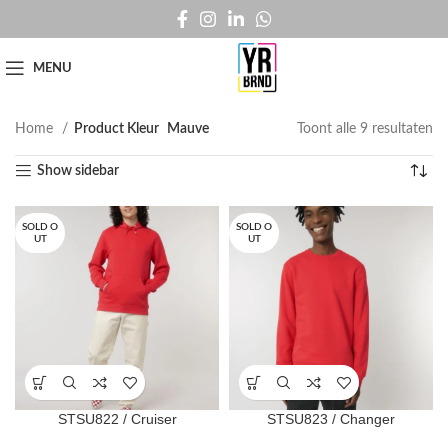
MENU
Home
Product Kleur
Mauve
Toont alle 9 resultaten
Show sidebar
SOLD O
SOLD O
UT
UT
STSU822 / Cruiser
STSU823 / Changer