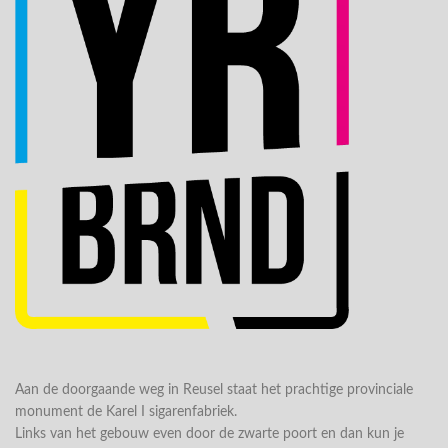
Aan de doorgaande weg in Reusel staat het prachtige provinciale
monument de Karel I sigarenfabriek.
Links van het gebouw even door de zwarte poort en dan kun je