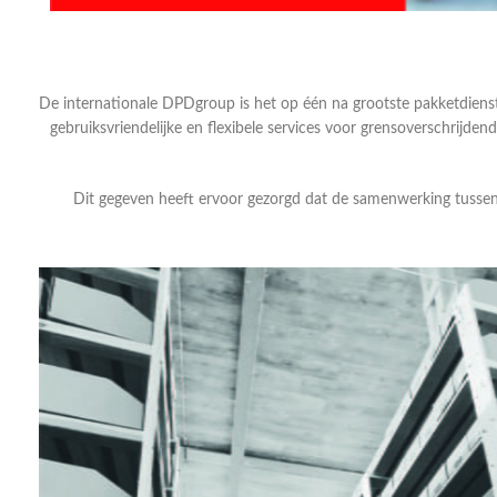
De internationale DPDgroup is het op één na grootste pakketdi
gebruiksvriendelijke en flexibele services voor grensoverschrijd
Dit gegeven heeft ervoor gezorgd dat de samenwerking tusse