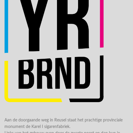
Aan de doorgaande weg in Reusel staat het prachtige provinciale
monument de Karel I sigarenfabriek.