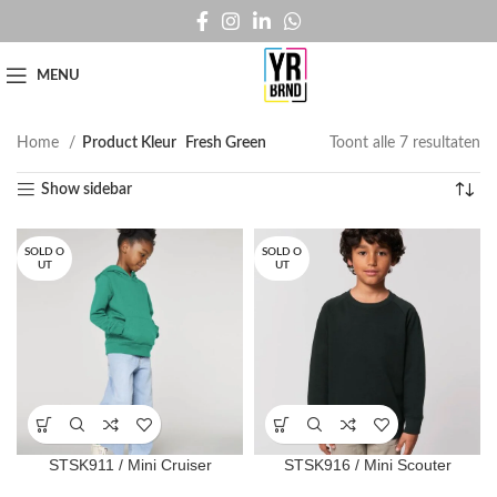
MENU
Home
Product Kleur
Fresh Green
Toont alle 7 resultaten
Show sidebar
SOLD O
SOLD O
UT
UT
STSK911 / Mini Cruiser
STSK916 / Mini Scouter