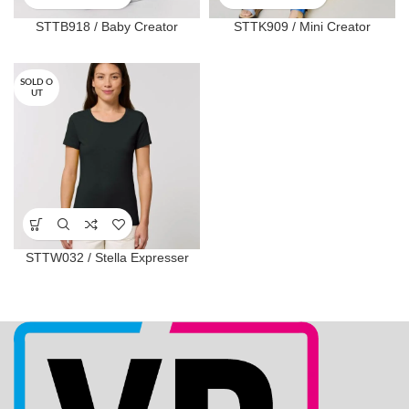
STTB918 / Baby Creator
STTK909 / Mini Creator
SOLD O
UT
STTW032 / Stella Expresser