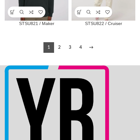
STSU821 / Maker
STSU822 / Cruiser
1
2
3
4
→