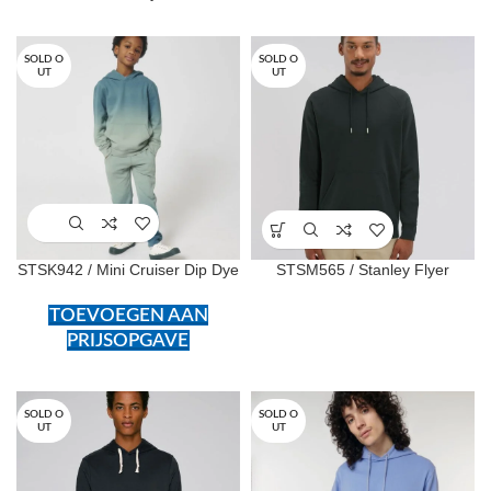
SOLD O
SOLD O
UT
UT
STSK942 / Mini Cruiser Dip Dye
STSM565 / Stanley Flyer
TOEVOEGEN AAN
PRIJSOPGAVE
SOLD O
SOLD O
UT
UT