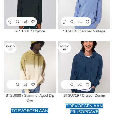
STST801 / Explore
STSU040 / Archer Vintage
SOLD O
SOLD O
UT
UT
STSU099 / Slammer Aged Dip
STSU719 / Cruiser Denim
Dye
TOEVOEGEN AAN
TOEVOEGEN AAN
PRIJSOPGAVE