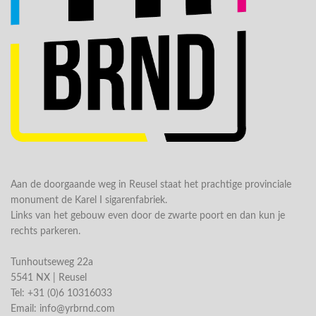
Aan de doorgaande weg in Reusel staat het prachtige provinciale
monument de Karel I sigarenfabriek.
Links van het gebouw even door de zwarte poort en dan kun je
rechts parkeren.
Tunhoutseweg 22a
5541 NX | Reusel
Tel: +31 (0)6 10316033
Email:
info@yrbrnd.com