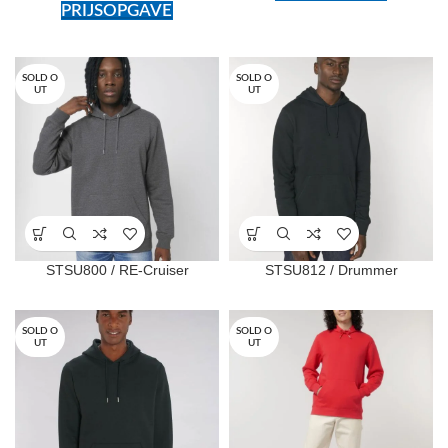
PRIJSOPGAVE
SOLD O
SOLD O
UT
UT
STSU800 / RE-Cruiser
STSU812 / Drummer
SOLD O
SOLD O
UT
UT