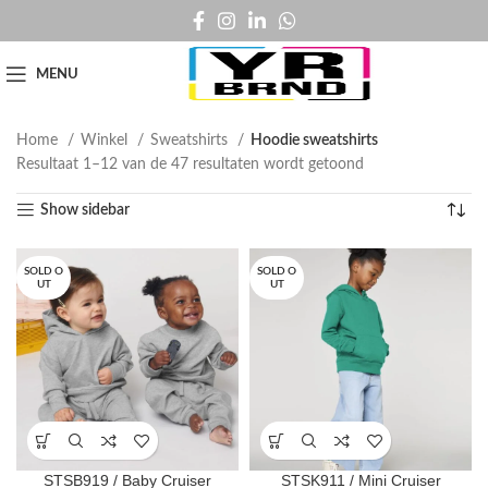
MENU
Home
Winkel
Sweatshirts
Hoodie sweatshirts
Resultaat 1–12 van de 47 resultaten wordt getoond
Show sidebar
SOLD O
SOLD O
UT
UT
STSB919 / Baby Cruiser
STSK911 / Mini Cruiser