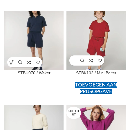
STBU070 / Waker
STBK102 / Mini Bolter
TOEVOEGEN AAN
PRIJSOPGAVE
SOLD O
UT