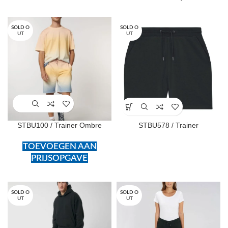
SOLD O
SOLD O
UT
UT
STBU100 / Trainer Ombre
STBU578 / Trainer
TOEVOEGEN AAN
PRIJSOPGAVE
SOLD O
SOLD O
UT
UT