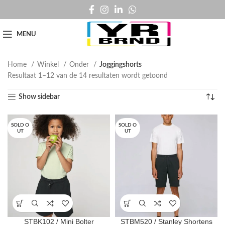
MENU
Home
Winkel
Onder
Joggingshorts
Resultaat 1–12 van de 14 resultaten wordt getoond
Show sidebar
SOLD O
SOLD O
UT
UT
STBK102 / Mini Bolter
STBM520 / Stanley Shortens