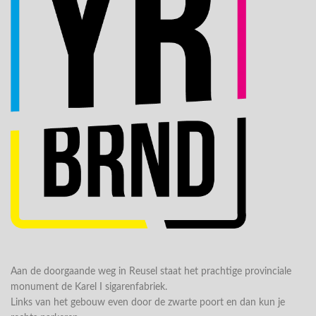
Aan de doorgaande weg in Reusel staat het prachtige provinciale
monument de Karel I sigarenfabriek.
Links van het gebouw even door de zwarte poort en dan kun je