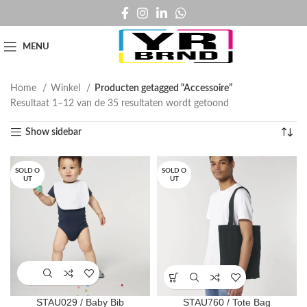
MENU
Home
Winkel
Producten getagged “Accessoire”
Resultaat 1–12 van de 35 resultaten wordt getoond
Show sidebar
SOLD O
SOLD O
UT
UT
STAU029 / Baby Bib
STAU760 / Tote Bag