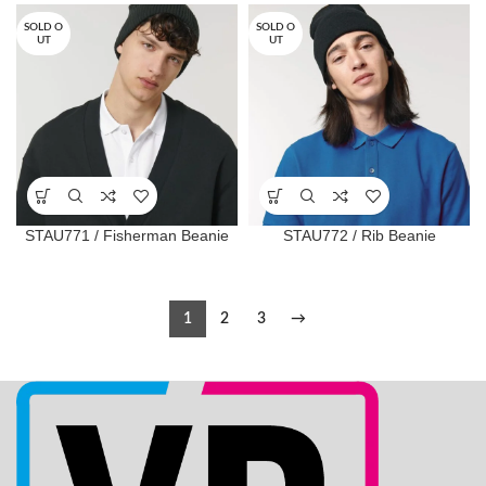
SOLD O
SOLD O
UT
UT
STAU771 / Fisherman Beanie
STAU772 / Rib Beanie
1
2
3
→