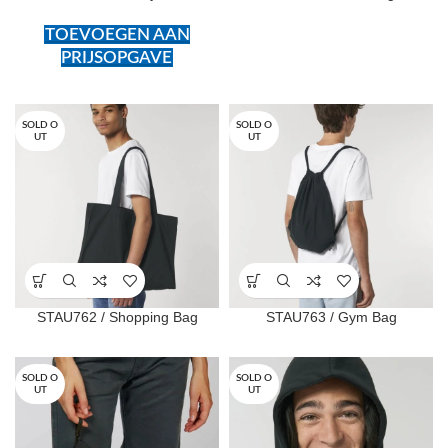
TOEVOEGEN AAN
PRIJSOPGAVE
SOLD O
SOLD O
UT
UT
STAU762 / Shopping Bag
STAU763 / Gym Bag
SOLD O
SOLD O
UT
UT