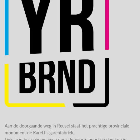
Aan de doorgaande weg in Reusel staat het prachtige provinciale
monument de Karel I sigarenfabriek.
Links van het gebouw even door de zwarte poort en dan kun je