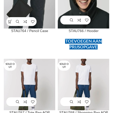
STAU764 / Pencil Case
STAU766 / Hooder
TOEVOEGEN AAN
PRIJSOPGAVE
SOLD O
SOLD O
UT
UT
STAU767 / Tote Bag AOP
STAU768 / Shopping Bag AOP