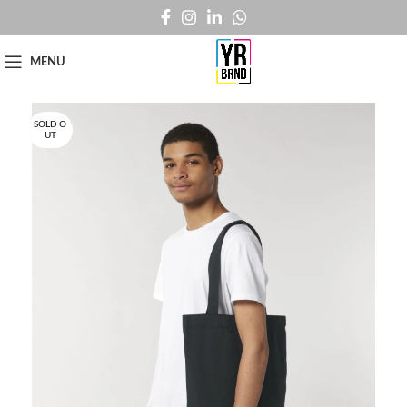
MENU
SOLD O
UT