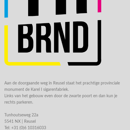
Aan de doorgaande weg in Reusel staat het prachtige provinciale
monument de Karel I sigarenfabriek.
Links van het gebouw even door de zwarte poort en dan kun je
rechts parkeren.
Tunhoutseweg 22a
5541 NX | Reusel
Tel: +31 (0)6 10316033