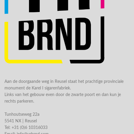
Aan de doorgaande weg in Reusel staat het prachtige provinciale
monument de Karel I sigarenfabriek.
Links van het gebouw even door de zwarte poort en dan kun je
rechts parkeren.
Tunhoutseweg 22a
5541 NX | Reusel
Tel: +31 (0)6 10316033