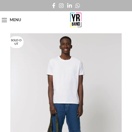
MENU
SOLD O
UT