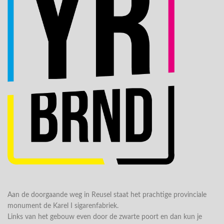
Aan de doorgaande weg in Reusel staat het prachtige provinciale
monument de Karel I sigarenfabriek.
Links van het gebouw even door de zwarte poort en dan kun je