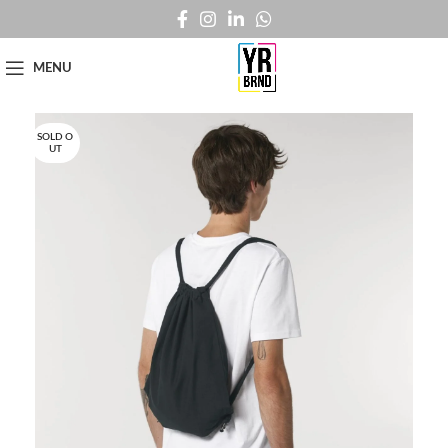
MENU
SOLD O
UT