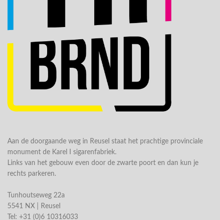
Aan de doorgaande weg in Reusel staat het prachtige provinciale
monument de Karel I sigarenfabriek.
Links van het gebouw even door de zwarte poort en dan kun je
rechts parkeren.
Tunhoutseweg 22a
5541 NX | Reusel
Tel: +31 (0)6 10316033