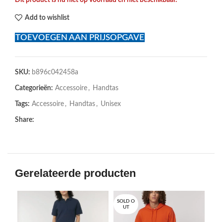
Dit product is nu niet op voorraad en niet beschikbaar.
Add to wishlist
TOEVOEGEN AAN PRIJSOPGAVE
SKU:
b896c042458a
Categorieën:
Accessoire
,
Handtas
Tags:
Accessoire
,
Handtas
,
Unisex
Share:
Gerelateerde producten
SOLD O
UT