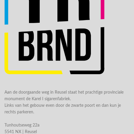
Aan de doorgaande weg in Reusel staat het prachtige provinciale
monument de Karel I sigarenfabriek.
Links van het gebouw even door de zwarte poort en dan kun je
rechts parkeren.
Tunhoutseweg 22a
5541 NX | Reusel