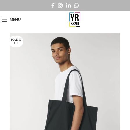
MENU
SOLD O
UT