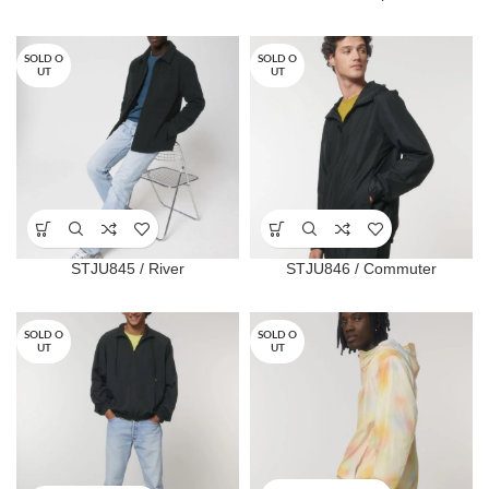
SOLD O
SOLD O
UT
UT
STJU845 / River
STJU846 / Commuter
SOLD O
SOLD O
UT
UT