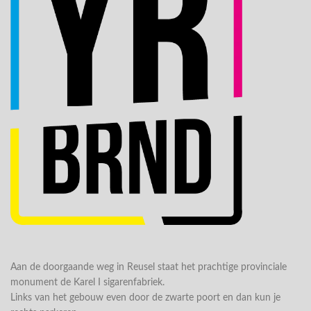
Aan de doorgaande weg in Reusel staat het prachtige provinciale
monument de Karel I sigarenfabriek.
Links van het gebouw even door de zwarte poort en dan kun je