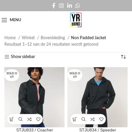
MENU
Home
Winkel
Bovenkleding
Non Padded Jacket
Resultaat 1–12 van de 24 resultaten wordt getoond
Show sidebar
SOLD O
SOLD O
UT
UT
STJU833 / Coacher
STJU834 / Speeder