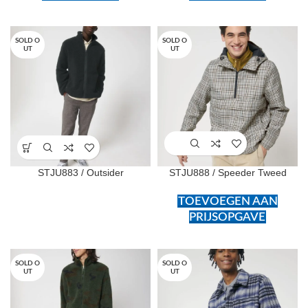
SOLD O
SOLD O
UT
UT
STJU883 / Outsider
STJU888 / Speeder Tweed
TOEVOEGEN AAN
PRIJSOPGAVE
SOLD O
SOLD O
UT
UT