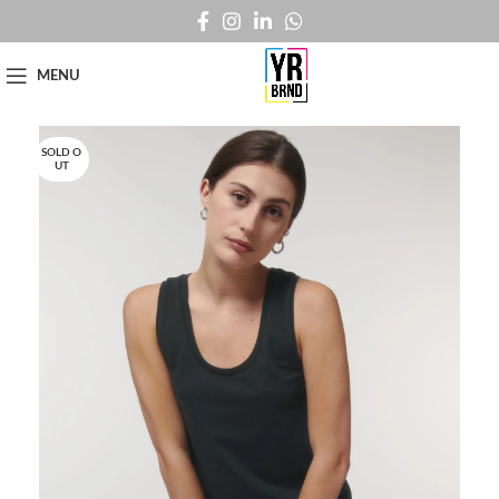
MENU
SOLD O
UT