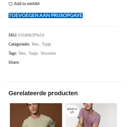
Add to wishlist
TOEVOEGEN AAN PRIJSOPGAVE
SKU:
63180b3f9a1d
Categorieën:
Tees
,
Topje
Tags:
Tees
,
Topje
,
Vrouwen
Share:
Gerelateerde producten
SOLD O
UT