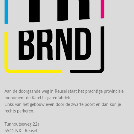
Aan de doorgaande weg in Reusel staat het prachtige provinciale
monument de Karel I sigarenfabriek.
Links van het gebouw even door de zwarte poort en dan kun je
rechts parkeren.
Tunhoutseweg 22a
5541 NX | Reusel