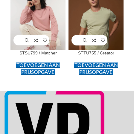
SOL
U
STSU799 / Matcher
STTU755 / Creator
TOEVOEGEN AAN
TOEVOEGEN AAN
PRIJSOPGAVE
PRIJSOPGAVE