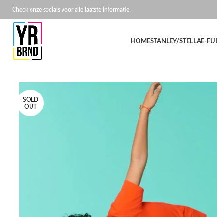
Check onze socials voor alle laatste informatie
HOME
STANLEY/STELLA
E-FU
SOLD
OUT