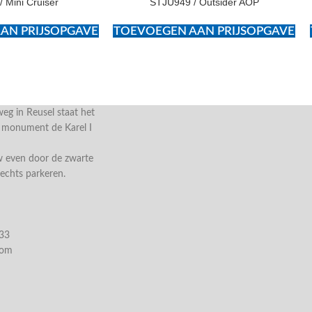
 Mini Cruiser
STJU949 / Outsider AOP
AN PRIJSOPGAVE
TOEVOEGEN AAN PRIJSOPGAVE
g in Reusel staat het
e monument de Karel I
w even door de zwarte
rechts parkeren.
033
com