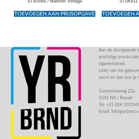
STSU085 / Matcher Vintage
STSK911 /
TOEVOEGEN AAN PRIJSOPGAVE
TOEVOEGEN A
Aan de doorgaande we
prachtige provincial
sigarenfabriek.
Links van het gebou
poort en dan kun je 
Tunhoutseweg 22a
5541 NX | Reusel
Tel: +31 (0)6 10316
Email:
info@yrbrnd.