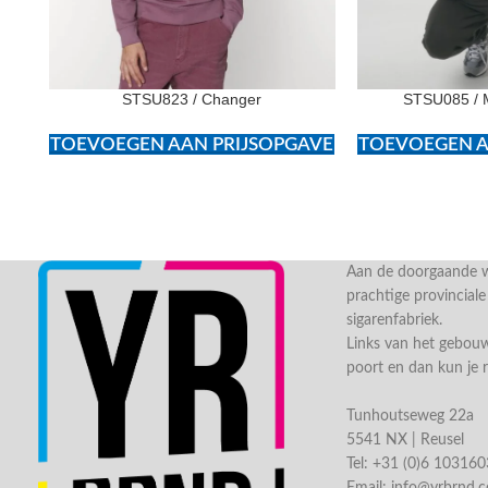
STSU823 / Changer
STSU085 / 
TOEVOEGEN AAN PRIJSOPGAVE
TOEVOEGEN A
Aan de doorgaande we
prachtige provincial
sigarenfabriek.
Links van het gebou
poort en dan kun je 
Tunhoutseweg 22a
5541 NX | Reusel
Tel: +31 (0)6 10316