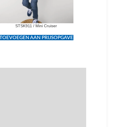
STSK911 / Mini Cruiser
STSU858 / Slammer
TOEVOEGEN AAN PRIJSOPGAVE
TOEVOEGEN AAN PR