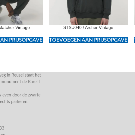
Matcher Vintage
STSU040 / Archer Vintage
AN PRIJSOPGAVE
TOEVOEGEN AAN PRIJSOPGAVE
g in Reusel staat het
e monument de Karel I
w even door de zwarte
rechts parkeren.
033