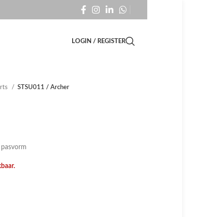
LOGIN / REGISTER
irts
STSU011 / Archer
m pasvorm
kbaar.