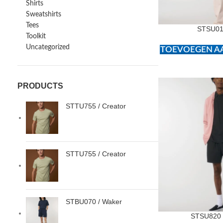
Shirts
Sweatshirts
Tees
STSU011
Toolkit
Uncategorized
TOEVOEGEN AA
PRODUCTS
STTU755 / Creator
STTU755 / Creator
STBU070 / Waker
STSU820 