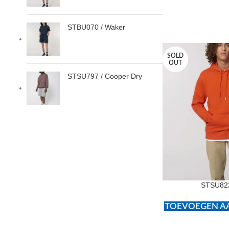
STBU070 / Waker
SOLD
OUT
STSU797 / Cooper Dry
STSU822
TOEVOEGEN AA