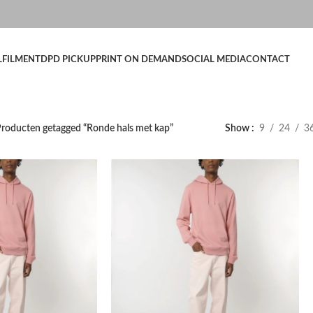
LFILMENT
DPD PICKUP
PRINT ON DEMAND
SOCIAL MEDIA
CONTACT
roducten getagged “Ronde hals met kap”
Show
9
24
3