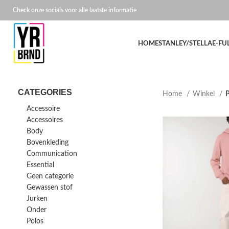
Check onze socials voor alle laatste informatie
HOME
STANLEY/STELLA
E-FU
CATEGORIES
Home
Winkel
P
Accessoire
Accessoires
Body
Bovenkleding
Communication
Essential
Geen categorie
Gewassen stof
Jurken
Onder
Polos