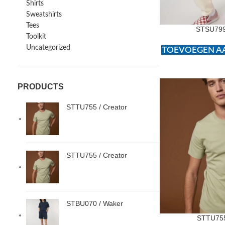
Shirts
Sweatshirts
Tees
STSU799
Toolkit
Uncategorized
TOEVOEGEN AA
PRODUCTS
STTU755 / Creator
STTU755 / Creator
STBU070 / Waker
STTU755