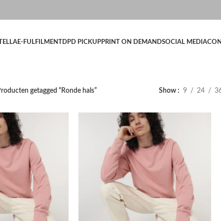
TELLA
E-FULFILMENT
DPD PICKUP
PRINT ON DEMAND
SOCIAL MEDIA
CON
roducten getagged “Ronde hals”
Show
9
24
3