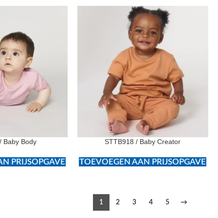
/ Baby Body
STTB918 / Baby Creator
N PRIJSOPGAVE
TOEVOEGEN AAN PRIJSOPGAVE
1
2
3
4
5
→