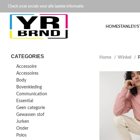
Check onze socials voor alle laatste informatie
HOME
STANLEY/S
CATEGORIES
Home
Winkel
P
Accessoire
Accessoires
Body
Bovenkleding
Communication
Essential
Geen categorie
Gewassen stof
Jurken
Onder
Polos