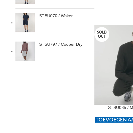
STBU070 / Waker
SOLD
OUT
STSU797 / Cooper Dry
STSU085 / M
TOEVOEGEN AA