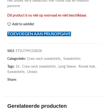
Het unisex terry sweatshirt met ronde hals en medium
pasvorm
Dit product is nu niet op voorraad en niet beschikbaar.
Add to wishlist
TOEVOEGEN AAN PRIJSOPGAVE
SKU:
STSU799C0383X
Categorieën:
Crew neck sweatshirts
,
Sweatshirts
Tags:
16
,
Crew neck sweatshirts
,
Long Sleeve
,
Ronde hals
,
Sweatshirts
,
Unisex
Share:
Gerelateerde producten