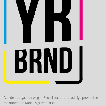
Aan de doorgaande weg in Reusel staat het prachtige provinciale
monument de Karel I sigarenfabriek.