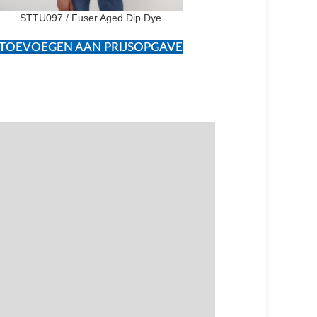
STTU097 / Fuser Aged Dip Dye
STTU096 / Fuser
TOEVOEGEN AAN PRIJSOPGAVE
TOEVOEGEN AAN PR