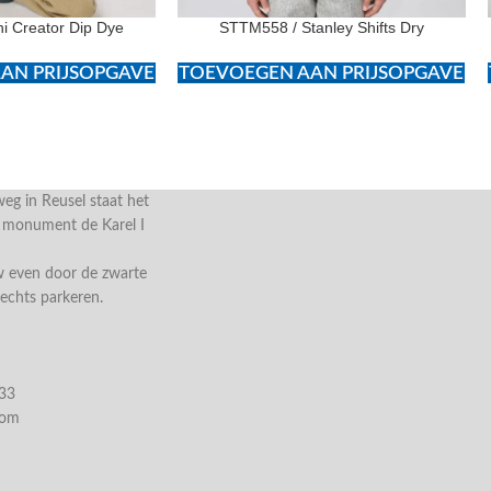
i Creator Dip Dye
STTM558 / Stanley Shifts Dry
AN PRIJSOPGAVE
TOEVOEGEN AAN PRIJSOPGAVE
g in Reusel staat het
e monument de Karel I
w even door de zwarte
rechts parkeren.
033
com