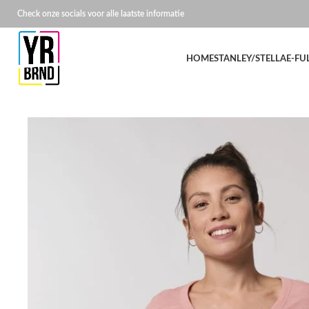
Check onze socials voor alle laatste informatie
HOME
STANLEY/STELLA
E-FU