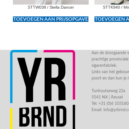
STTW038 / Stella Dancer
STTK940 / Min
TOEVOEGEN AAN PRIJSOPGAVE
TOEVOEGEN A
Aan de doorgaande we
prachtige provincial
sigarenfabriek.
Links van het gebou
poort en dan kun je 
Tunhoutseweg 22a
5541 NX | Reusel
Tel: +31 (0)6 10316
Email:
info@yrbrnd.