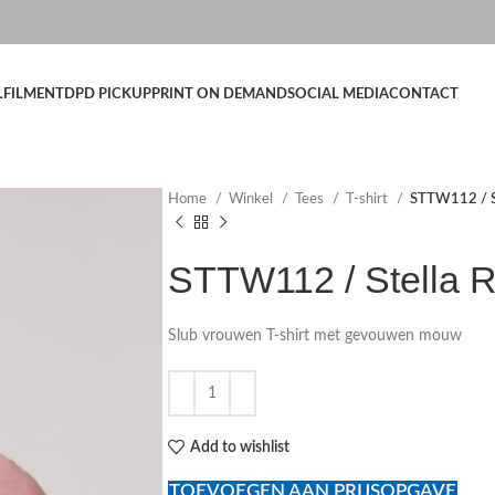
LFILMENT
DPD PICKUP
PRINT ON DEMAND
SOCIAL MEDIA
CONTACT
Home
Winkel
Tees
T-shirt
STTW112 / St
STTW112 / Stella 
Slub vrouwen T-shirt met gevouwen mouw
Add to wishlist
TOEVOEGEN AAN PRIJSOPGAVE