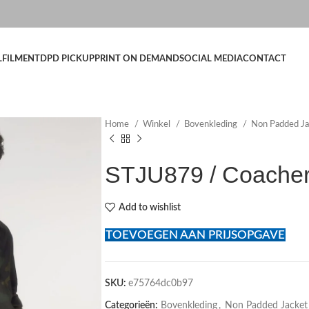
LFILMENT
DPD PICKUP
PRINT ON DEMAND
SOCIAL MEDIA
CONTACT
Home
Winkel
Bovenkleding
Non Padded J
STJU879 / Coache
Add to wishlist
TOEVOEGEN AAN PRIJSOPGAVE
SKU:
e75764dc0b97
Categorieën:
Bovenkleding
,
Non Padded Jacket