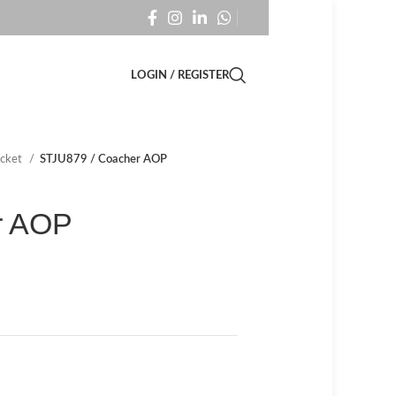
LOGIN / REGISTER
acket
STJU879 / Coacher AOP
r AOP