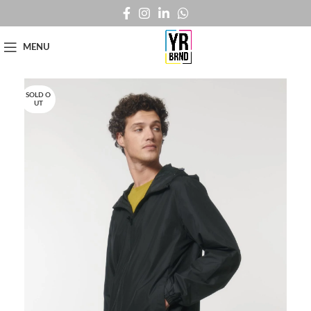
MENU
SOLD O
UT