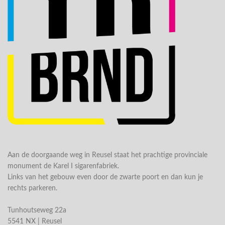
Aan de doorgaande weg in Reusel staat het prachtige provinciale
monument de Karel I sigarenfabriek.
Links van het gebouw even door de zwarte poort en dan kun je
rechts parkeren.
Tunhoutseweg 22a
5541 NX | Reusel