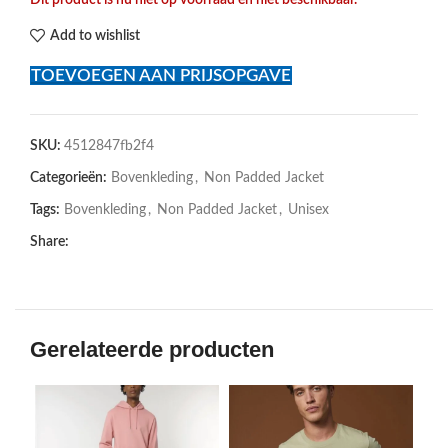
Dit product is nu niet op voorraad en niet beschikbaar.
Add to wishlist
TOEVOEGEN AAN PRIJSOPGAVE
SKU:
4512847fb2f4
Categorieën:
Bovenkleding
,
Non Padded Jacket
Tags:
Bovenkleding
,
Non Padded Jacket
,
Unisex
Share:
Gerelateerde producten
SOL
U