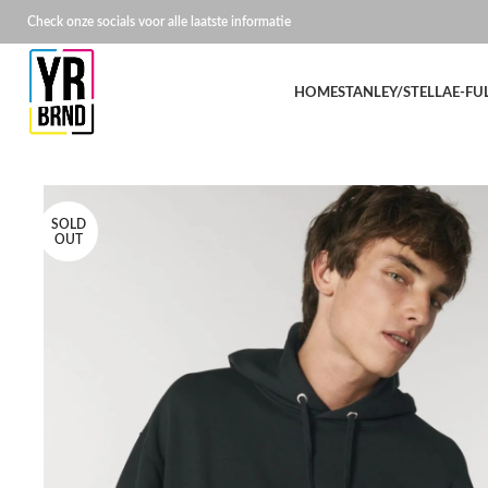
Check onze socials voor alle laatste informatie
HOME
STANLEY/STELLA
E-FU
SOLD
OUT