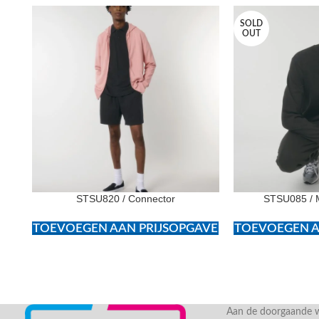
SOLD
OUT
STSU820 / Connector
STSU085 / 
TOEVOEGEN AAN PRIJSOPGAVE
TOEVOEGEN A
Aan de doorgaande we