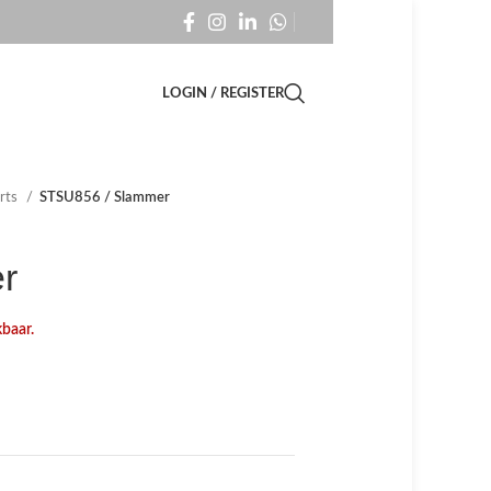
LOGIN / REGISTER
irts
STSU856 / Slammer
r
kbaar.