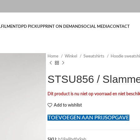
LFILMENT
DPD PICKUP
PRINT ON DEMAND
SOCIAL MEDIA
CONTACT
Home
Winkel
Sweatshirts
Hoodie sweatsh
STSU856 / Slamme
Dit product is nu niet op voorraad en niet beschi
Add to wishlist
TOEVOEGEN AAN PRIJSOPGAVE
SKU:
b18a8bdfa9ab