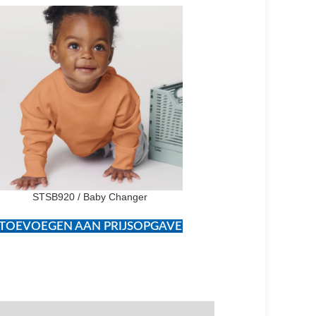
STSB920 / Baby Changer
STSU800 / RE-Cr
TOEVOEGEN AAN PRIJSOPGAVE
TOEVOEGEN AAN PR