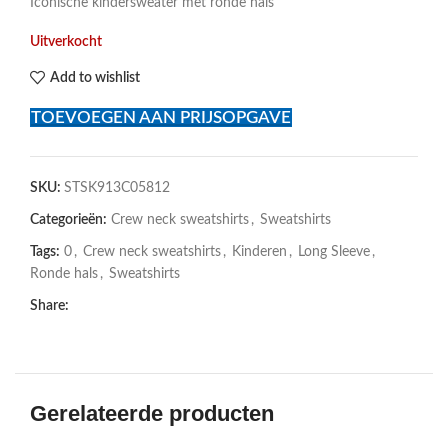
Iconische kindersweater met ronde hals
Uitverkocht
Add to wishlist
TOEVOEGEN AAN PRIJSOPGAVE
SKU:
STSK913C05812
Categorieën:
Crew neck sweatshirts
,
Sweatshirts
Tags:
0
,
Crew neck sweatshirts
,
Kinderen
,
Long Sleeve
,
Ronde hals
,
Sweatshirts
Share:
Gerelateerde producten