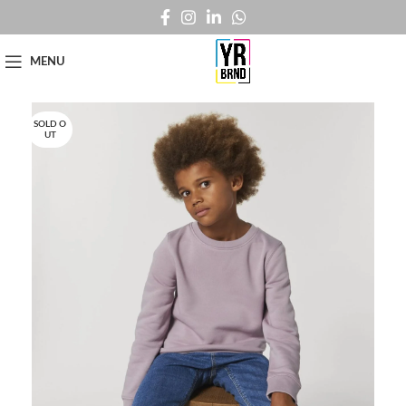
MENU
SOLD O
UT