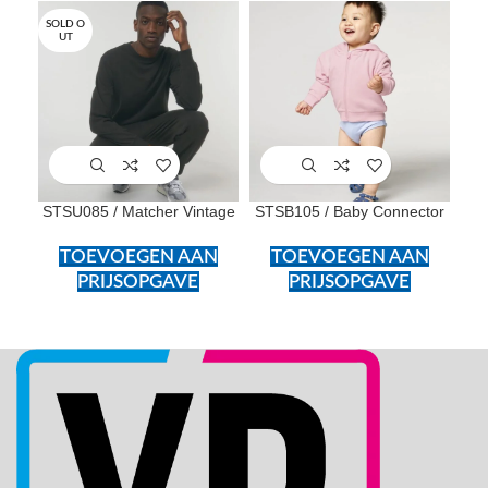
SOLD O
UT
STSU085 / Matcher Vintage
STSB105 / Baby Connector
S
TOEVOEGEN AAN
TOEVOEGEN AAN
PRIJSOPGAVE
PRIJSOPGAVE