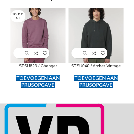
SOLD O
SOL
UT
U
STSU823 / Changer
STSU040 / Archer Vintage
TOEVOEGEN AAN
TOEVOEGEN AAN
PRIJSOPGAVE
PRIJSOPGAVE