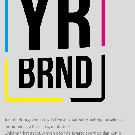
Aan de doorgaande weg in Reusel staat het prachtige provinciale
monument de Karel I sigarenfabriek.
Links van het gebouw even door de zwarte poort en dan kun je