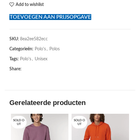
Add to wishlist
TOEVOEGEN AAN PRIJSOPGAVE
SKU:
8ea2ee582ecc
Categorieën:
Polo's
,
Polos
Tags:
Polo's
,
Unisex
Share:
Gerelateerde producten
SOLD O
SOLD O
SOL
UT
UT
U