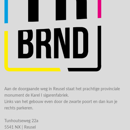
Aan de doorgaande weg in Reusel staat het prachtige provinciale
monument de Karel I sigarenfabriek.
Links van het gebouw even door de zwarte poort en dan kun je
rechts parkeren.
Tunhoutseweg 22a
5541 NX | Reusel