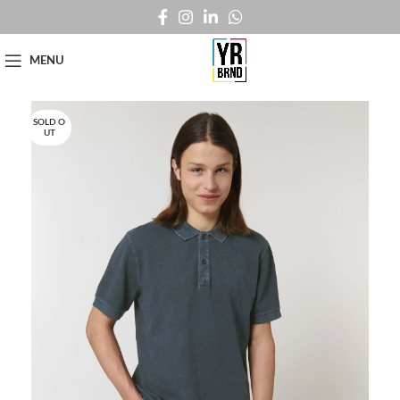
MENU
SOLD O
UT