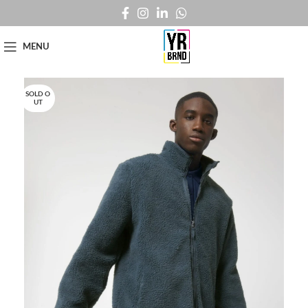
MENU
SOLD O
UT