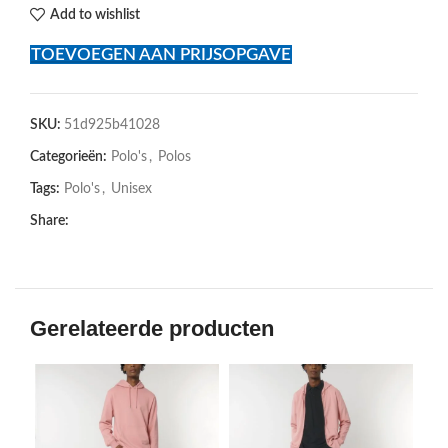
Add to wishlist
TOEVOEGEN AAN PRIJSOPGAVE
SKU:
51d925b41028
Categorieën:
Polo's
,
Polos
Tags:
Polo's
,
Unisex
Share:
Gerelateerde producten
SOL
U