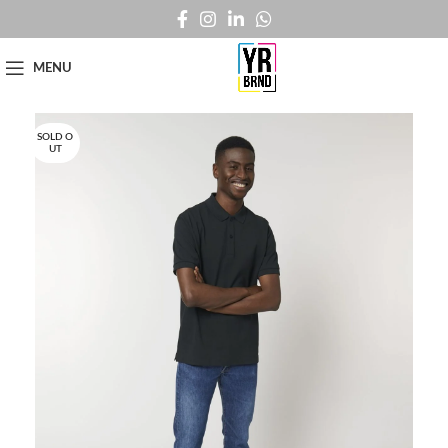
MENU
SOLD O
UT