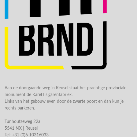
Aan de doorgaande weg in Reusel staat het prachtige provinciale
monument de Karel I sigarenfabriek.
Links van het gebouw even door de zwarte poort en dan kun je
rechts parkeren.
Tunhoutseweg 22a
5541 NX | Reusel
Tel: +31 (0)6 10316033