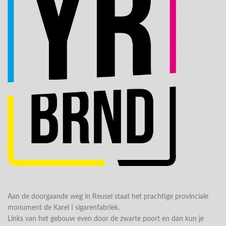
Aan de doorgaande weg in Reusel staat het prachtige provinciale
monument de Karel I sigarenfabriek.
Links van het gebouw even door de zwarte poort en dan kun je