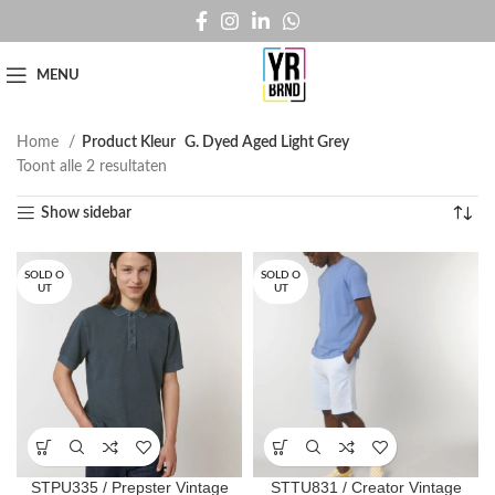
MENU
Home
Product Kleur
G. Dyed Aged Light Grey
Toont alle 2 resultaten
Show sidebar
SOLD O
SOLD O
UT
UT
STPU335 / Prepster Vintage
STTU831 / Creator Vintage