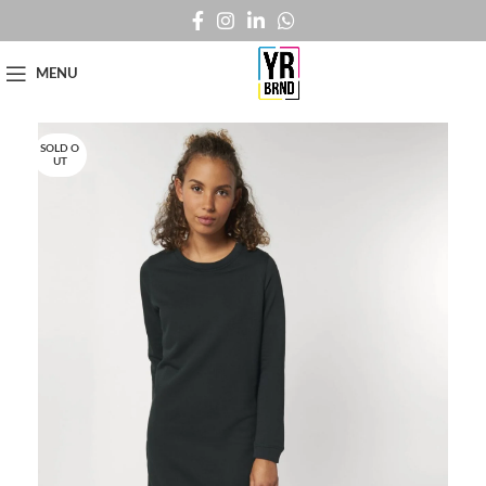
MENU
SOLD O
UT