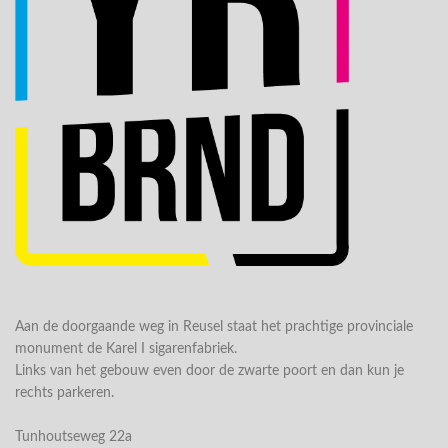
Aan de doorgaande weg in Reusel staat het prachtige provinciale
monument de Karel I sigarenfabriek.
Links van het gebouw even door de zwarte poort en dan kun je
rechts parkeren.
Tunhoutseweg 22a