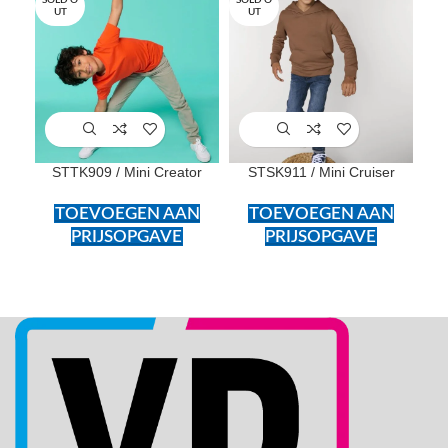
UT
UT
U
STTK909 / Mini Creator
STSK911 / Mini Cruiser
TOEVOEGEN AAN
TOEVOEGEN AAN
PRIJSOPGAVE
PRIJSOPGAVE