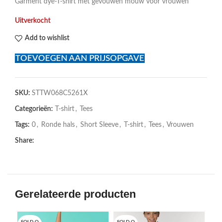
Garment dye-T-shirt met gevouwen mouw voor vrouwen
Uitverkocht
Add to wishlist
TOEVOEGEN AAN PRIJSOPGAVE
SKU:
STTW068C5261X
Categorieën:
T-shirt
,
Tees
Tags:
0
,
Ronde hals
,
Short Sleeve
,
T-shirt
,
Tees
,
Vrouwen
Share:
Gerelateerde producten
SOLD O
SOLD O
SOL