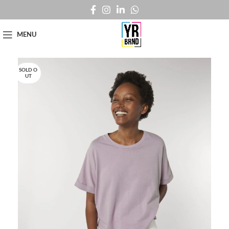
MENU
SOLD O
UT