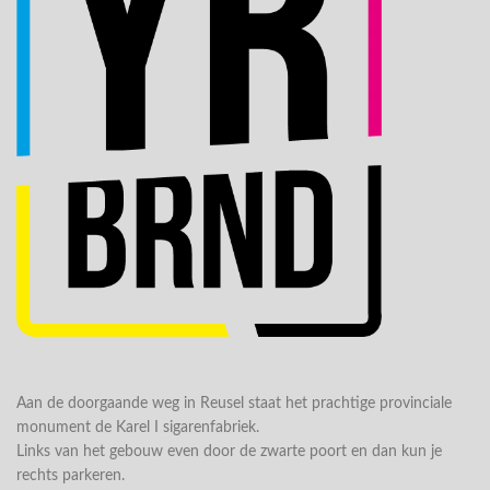
Aan de doorgaande weg in Reusel staat het prachtige provinciale
monument de Karel I sigarenfabriek.
Links van het gebouw even door de zwarte poort en dan kun je
rechts parkeren.