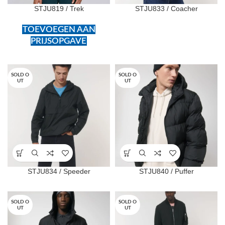
STJU819 / Trek
STJU833 / Coacher
TOEVOEGEN AAN
PRIJSOPGAVE
SOLD O
SOLD O
UT
UT
STJU834 / Speeder
STJU840 / Puffer
SOLD O
SOLD O
UT
UT