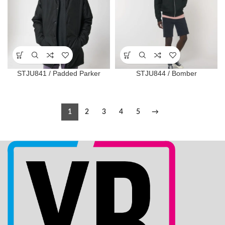
STJU841 / Padded Parker
STJU844 / Bomber
1
2
3
4
5
→