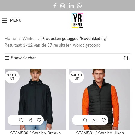
MENU
Home
Winkel
Producten getagged “Bovenkleding”
Resultaat 1–12 van de 57 resultaten wordt getoond
Show sidebar
SOLD O
SOLD O
UT
UT
STJM580 / Stanley Breaks
STJM581 / Stanley Hikes