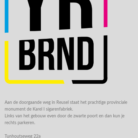
Aan de doorgaande weg in Reusel staat het prachtige provinciale
monument de Karel I sigarenfabriek.
Links van het gebouw even door de zwarte poort en dan kun je
rechts parkeren.
Tunhoutseweg 22a