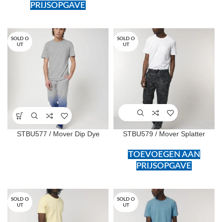
PRIJSOPGAVE
SOLD O
SOLD O
UT
UT
STBU577 / Mover Dip Dye
STBU579 / Mover Splatter
TOEVOEGEN AAN
PRIJSOPGAVE
SOLD O
SOLD O
UT
UT