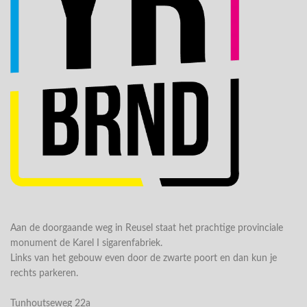
Aan de doorgaande weg in Reusel staat het prachtige provinciale
monument de Karel I sigarenfabriek.
Links van het gebouw even door de zwarte poort en dan kun je
rechts parkeren.
Tunhoutseweg 22a