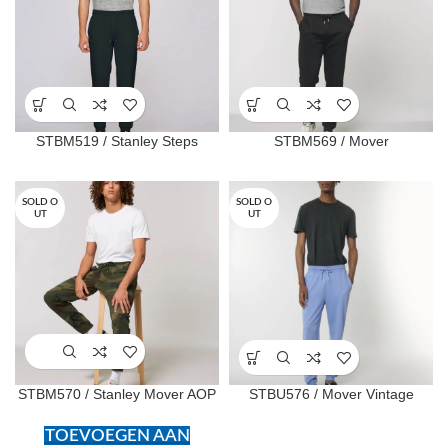
STBM519 / Stanley Steps
STBM569 / Mover
SOLD O
SOLD O
UT
UT
STBM570 / Stanley Mover AOP
STBU576 / Mover Vintage
TOEVOEGEN AAN