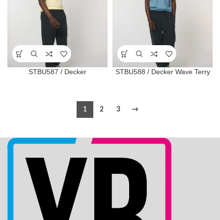
STBU587 / Decker
STBU588 / Decker Wave Terry
1
2
3
→