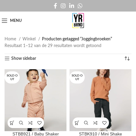
MENU
Home
Winkel
Producten getagged “Joggingbroeken”
Resultaat 1–12 van de 29 resultaten wordt getoond
Show sidebar
SOLD O
SOLD O
UT
UT
STBB921 / Baby Shaker
STBK910 / Mini Shake