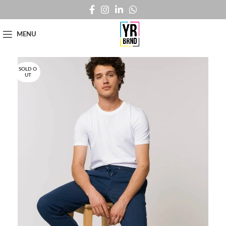
MENU
SOLD O
UT