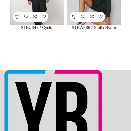
STBU847 / Cycler
STBW586 / Stella Ryder
ST