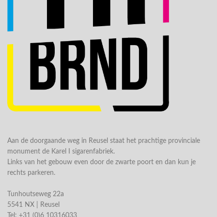
Aan de doorgaande weg in Reusel staat het prachtige provinciale
monument de Karel I sigarenfabriek.
Links van het gebouw even door de zwarte poort en dan kun je
rechts parkeren.
Tunhoutseweg 22a
5541 NX | Reusel
Tel: +31 (0)6 10316033