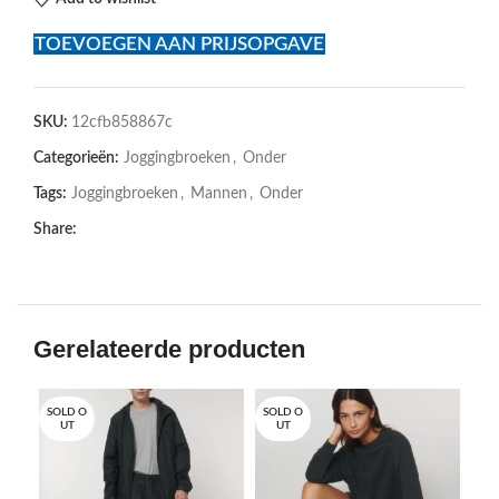
TOEVOEGEN AAN PRIJSOPGAVE
SKU:
12cfb858867c
Categorieën:
Joggingbroeken
,
Onder
Tags:
Joggingbroeken
,
Mannen
,
Onder
Share:
Gerelateerde producten
SOLD O
SOLD O
SOL
UT
UT
U