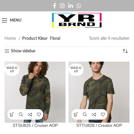
MENU
Home
Product Kleur
Floral
Toont alle 4 resultaten
Show sidebar
SOLD O
SOLD O
UT
UT
STSU825 / Cruiser AOP
STTU828 / Creator AOP