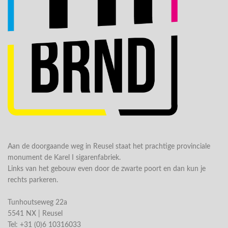
Aan de doorgaande weg in Reusel staat het prachtige provinciale
monument de Karel I sigarenfabriek.
Links van het gebouw even door de zwarte poort en dan kun je
rechts parkeren.
Tunhoutseweg 22a
5541 NX | Reusel
Tel: +31 (0)6 10316033