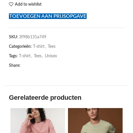
Add to wishlist
TOEVOEGEN AAN PRIJSOPGAVE
SKU:
3f98b131a749
Categorieën:
T-shirt
,
Tees
Tags:
T-shirt
,
Tees
,
Unisex
Share:
Gerelateerde producten
SOL
U