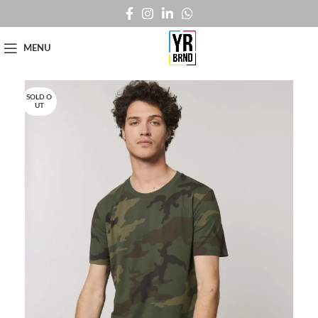
MENU
SOLD O
UT