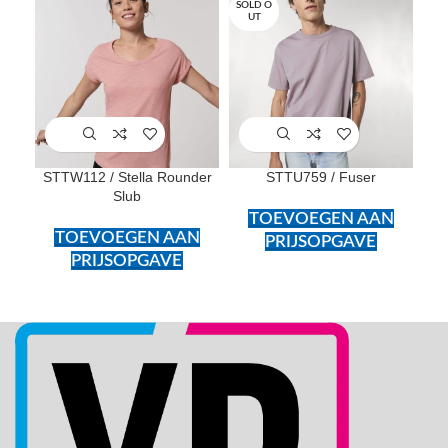
SOLD O
SOL
UT
U
STTW112 / Stella Rounder
STTU759 / Fuser
S
Slub
TOEVOEGEN AAN
TOEVOEGEN AAN
PRIJSOPGAVE
PRIJSOPGAVE