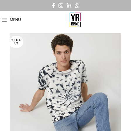
MENU
SOLD O
UT