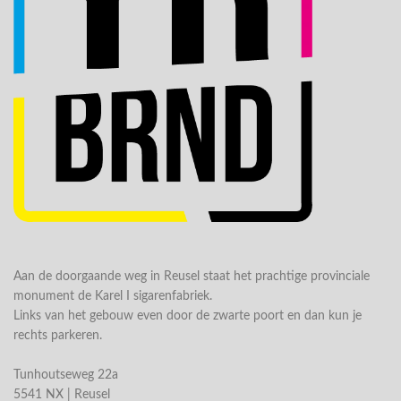
Aan de doorgaande weg in Reusel staat het prachtige provinciale
monument de Karel I sigarenfabriek.
Links van het gebouw even door de zwarte poort en dan kun je
rechts parkeren.
Tunhoutseweg 22a
5541 NX | Reusel