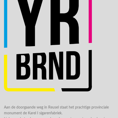
Aan de doorgaande weg in Reusel staat het prachtige provinciale
monument de Karel I sigarenfabriek.