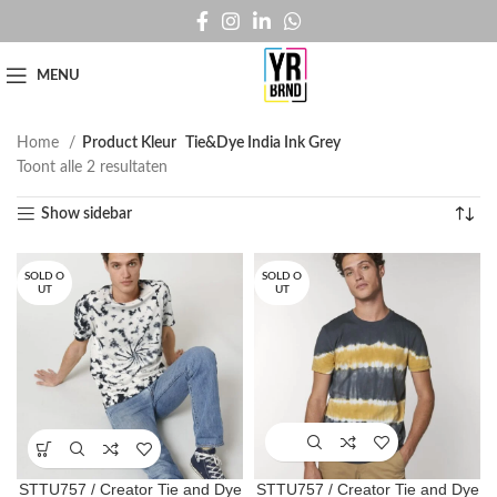
MENU
Home
Product Kleur
Tie&Dye India Ink Grey
Toont alle 2 resultaten
Show sidebar
SOLD O
SOLD O
UT
UT
STTU757 / Creator Tie and Dye
STTU757 / Creator Tie and Dye