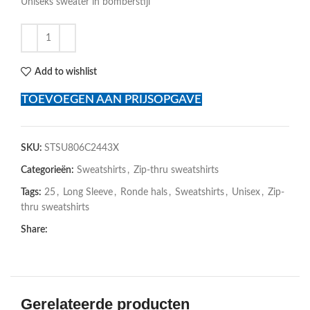
Uniseks sweater in bomberstijl
Add to wishlist
TOEVOEGEN AAN PRIJSOPGAVE
SKU:
STSU806C2443X
Categorieën:
Sweatshirts
,
Zip-thru sweatshirts
Tags:
25
,
Long Sleeve
,
Ronde hals
,
Sweatshirts
,
Unisex
,
Zip-
thru sweatshirts
Share:
Gerelateerde producten