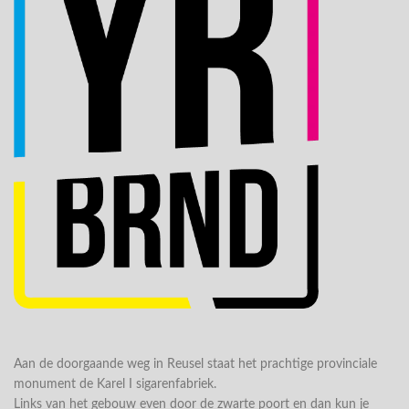
Aan de doorgaande weg in Reusel staat het prachtige provinciale
monument de Karel I sigarenfabriek.
Links van het gebouw even door de zwarte poort en dan kun je