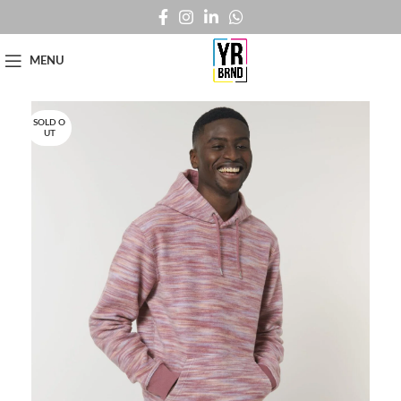
MENU
SOLD O
UT