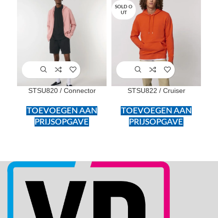
SOLD O
SOL
UT
U
STSU820 / Connector
STSU822 / Cruiser
STS
TOEVOEGEN AAN
TOEVOEGEN AAN
PRIJSOPGAVE
PRIJSOPGAVE