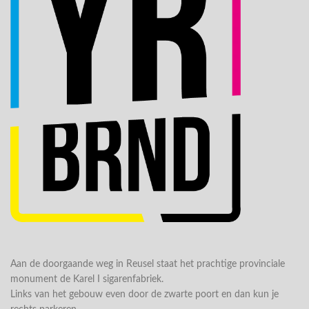
Aan de doorgaande weg in Reusel staat het prachtige provinciale
monument de Karel I sigarenfabriek.
Links van het gebouw even door de zwarte poort en dan kun je