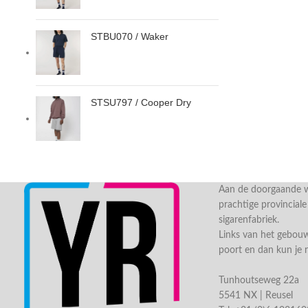
STBU070 / Waker
STSU797 / Cooper Dry
Aan de doorgaande we
prachtige provincial
sigarenfabriek.
Links van het gebou
poort en dan kun je 
Tunhoutseweg 22a
5541 NX | Reusel