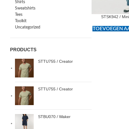
Shirts
Sweatshirts
Tees
STSK942 / Mini
Toolkit
Uncategorized
TOEVOEGEN AA
PRODUCTS
STTU755 / Creator
STTU755 / Creator
STBU070 / Waker