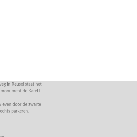
g in Reusel staat het
e monument de Karel I
w even door de zwarte
rechts parkeren.