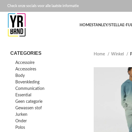
Check onze socials voor alle laatste informatie
HOME
STANLEY/STELLA
E-FU
CATEGORIES
Home
Winkel
P
Accessoire
Accessoires
Body
Bovenkleding
Communication
Essential
Geen categorie
Gewassen stof
Jurken
Onder
Polos