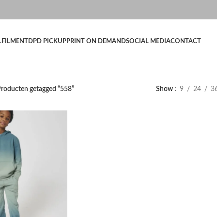
LFILMENT
DPD PICKUP
PRINT ON DEMAND
SOCIAL MEDIA
CONTACT
roducten getagged “558”
Show
9
24
3