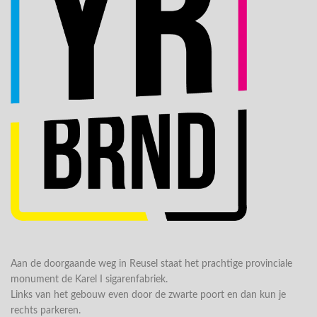
Aan de doorgaande weg in Reusel staat het prachtige provinciale
monument de Karel I sigarenfabriek.
Links van het gebouw even door de zwarte poort en dan kun je
rechts parkeren.