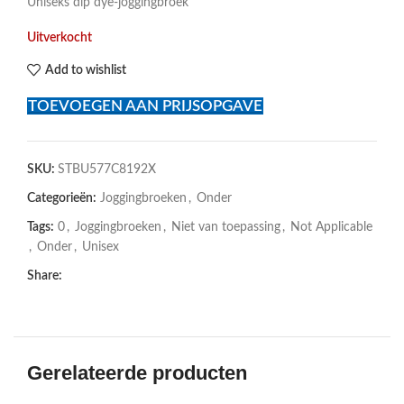
Uniseks dip dye-joggingbroek
Uitverkocht
Add to wishlist
TOEVOEGEN AAN PRIJSOPGAVE
SKU:
STBU577C8192X
Categorieën:
Joggingbroeken
,
Onder
Tags:
0
,
Joggingbroeken
,
Niet van toepassing
,
Not Applicable
,
Onder
,
Unisex
Share:
Gerelateerde producten