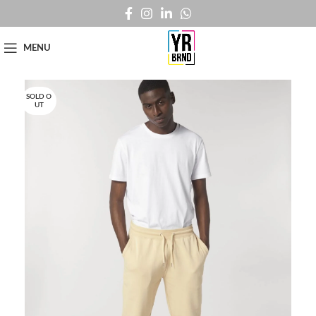
MENU
SOLD O
UT